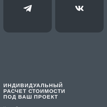
Написать в Телеграм
Главная
Партнерство
О нас
Дизайнерам
Новости
Дилерам
Где купить
Монтажным организациям
Контакты
Рекламация
Решения для натяжных потолков
Бесщелевые
Теневые
Классические
Световые
Контурные
Карнизные
Многоуровневые
Трековые
Нишевые
Закладные
Парящие
Другие
Решения для гипсокартона
Теневые
Световые
Плинтусы
Контурные
Парящие
Система IZI