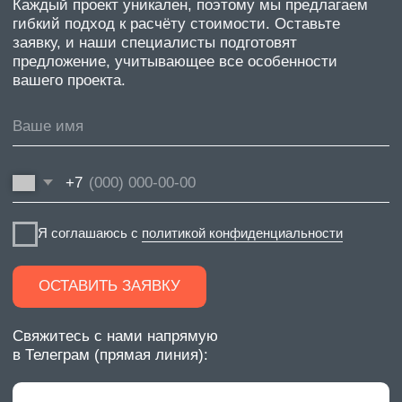
Магнитно-трековое освещение
BORZZ SERIES
Вентиляционные решения
Декоративные перегородки
Люки
Комплектующие
INTRA SERIES
Мерч
ООО «ФЛЭКСИПРО»
ИНН 5003164736
Политика конфиденциальности