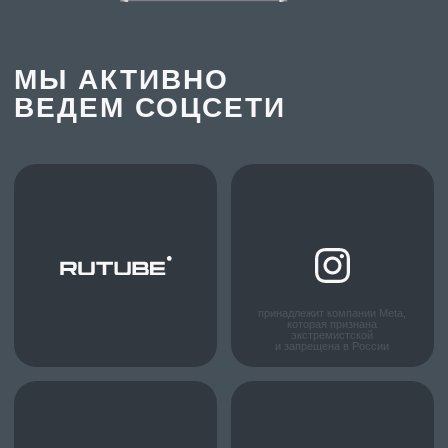
ИНДИВИДУАЛЬНЫЙ
РАСЧЕТ СТОИМОСТИ
ПОД ВАШ ПРОЕКТ
Каждый проект уникален, поэтому мы предлагаем
гибкий подход к расчёту стоимости. Оставьте
заявку, и наши специалисты подготовят
предложение, учитывающее все особенности
вашего проекта.
+7
Я соглашаюсь с
политикой конфиденциальности
ОСТАВИТЬ ЗАЯВКУ
Cвяжитесь с нами напрямую
в Телеграм (прямая линия):