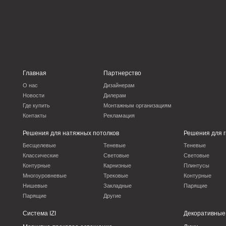
О нас
Дизайнерам
Новости
Дилерам
Где купить
Монтажным организациям
Контакты
Рекламация
Решения для натяжных потолков
Решения для гипсокарт
Бесщелевые
Теневые
Теневые
Классические
Световые
Световые
Контурные
Карнизные
Плинтусы
Многоуровневые
Трековые
Контурные
Нишевые
Закладные
Парящие
Парящие
Другие
Система IZI
Декоративные перегор
Магнитно-трековое освещение
Люки
BORZZ SERIES
Комплектующие
Вентиляционные решения
INTRA SERIES
Мерч