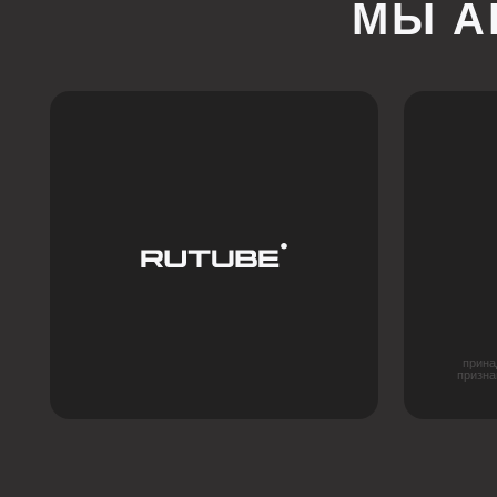
принадлежит ком
признана экстре
в 
Главная
Партнерство