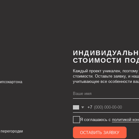
ИНДИВИДУАЛЬНЫЙ РАС
СТОИМОСТИ ПОД ВАШ П
Каждый проект уникален, поэтому мы предлагаем г
стоимости. Оставьте заявку, и наши специалисты п
учитывающее все особенности вашего проекта.
она
+7
Я соглашаюсь с
политикой конфиденциальност
одки
ОСТАВИТЬ ЗАЯВКУ
Cвяжитесь с нами напрямую в Телеграм (прямая лин
Написать в Телеграм