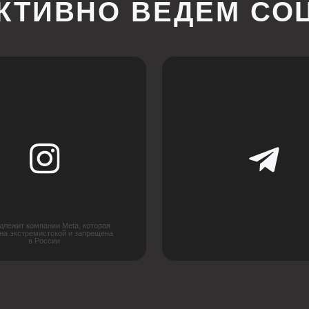
пании Meta, которая
мистской и запрещена
России