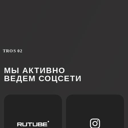
+7
Я соглашаюсь с
политикой конфиденциальности
ОСТАВИТЬ ЗАЯВКУ
Cвяжитесь с нами напрямую
в Телеграм (прямая линия):
TROS 02
Написать в Телеграм
Главная
Партнерство
О нас
Дизайнерам
Новости
Дилерам
Где купить
Монтажным организациям
Контакты
Рекламация
Решения для натяжных потолков
Бесщелевые
Теневые
Классические
Световые
Контурные
Карнизные
Многоуровневые
Трековые