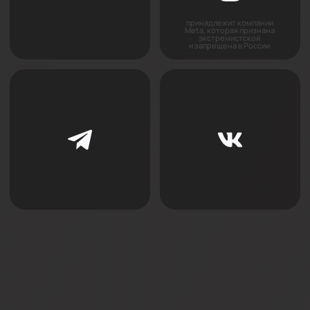
Нишевые
Закладные
Парящие
Другие
Решения для гипсокартона
Теневые
Световые
Плинтусы
Контурные
Парящие
Система IZI
Магнитно-трековое освещение
BORZZ SERIES
Вентиляционные решения
Декоративные перегородки
Люки
Комплектующие
INTRA SERIES
Мерч