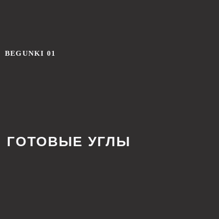
предложение, учитывающее все особенности
вашего проекта.
BEGUNKI 01
+7
Я соглашаюсь с
политикой конфиденциальности
ОСТАВИТЬ ЗАЯВКУ
Cвяжитесь с нами напрямую
в Телеграм (прямая линия):
Написать в Телеграм
Главная
Партнерство
О нас
Дизайнерам
Новости
Дилерам
Где купить
Монтажным организациям
Контакты
Рекламация