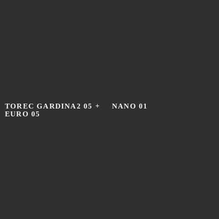
которая признана
экстремистской
и запрещена в России
TOREC GARDINA2 05 +
NANO 01
EURO 05
ИНДИВИДУАЛЬНЫЙ
РАСЧЕТ СТОИМОСТИ
ПОД ВАШ ПРОЕКТ
Каждый проект уникален, поэтому мы предлагаем
гибкий подход к расчёту стоимости. Оставьте
заявку, и наши специалисты подготовят