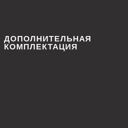
принадлежит компании Meta,
которая признана
экстремистской
и запрещена в России
ИНДИВИДУАЛЬНЫЙ
РАСЧЕТ СТОИМОСТИ
ПОД ВАШ ПРОЕКТ