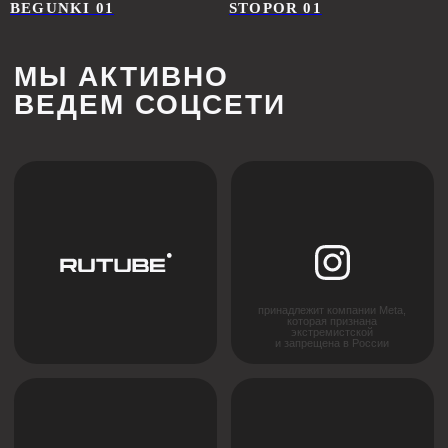
Каждый проект уникален, поэтому мы предлагаем
BEGUNKI 01
STOPOR 01
гибкий подход к расчёту стоимости. Оставьте
заявку, и наши специалисты подготовят
предложение, учитывающее все особенности
вашего проекта.
+7
Я соглашаюсь с
политикой конфиденциальности
ОСТАВИТЬ ЗАЯВКУ
Cвяжитесь с нами напрямую
в Телеграм (прямая линия):
Написать в Телеграм
Главная
Партнерство
О нас
Дизайнерам
Новости
Дилерам
Где купить
Монтажным организациям