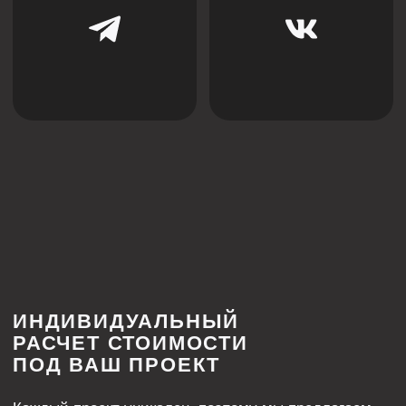
Контакты
Рекламация
Решения для натяжных потолков
Бесщелевые
Теневые
Классические
Световые
Контурные
Карнизные
Многоуровневые
Трековые
Нишевые
Закладные
Парящие
Другие
Решения для гипсокартона
Теневые
Световые
Плинтусы
Контурные
Парящие
Система IZI
Магнитно-трековое освещение
BORZZ SERIES
Вентиляционные решения
Декоративные перегородки