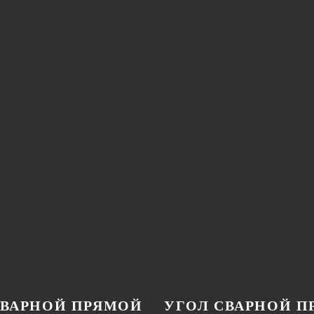
ИВНО ВЕДЕМ СОЦСЕТ
ИНДИВИДУАЛЬНЫЙ РАС
СТОИМОСТИ ПОД ВАШ П
СВАРНОЙ ПРЯМОЙ
УГОЛ СВАРНОЙ П
Каждый проект уникален, поэтому мы предлагаем г