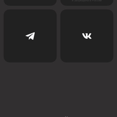
Система IZI
Магнитно-трековое освещение
BORZZ SERIES
Вентиляционные решения
Декоративные перегородки
Люки
Комплектующие
INTRA SERIES
Мерч
ООО «ФЛЭКСИПРО»
ИНН 5003164736
Политика конфиденциальности