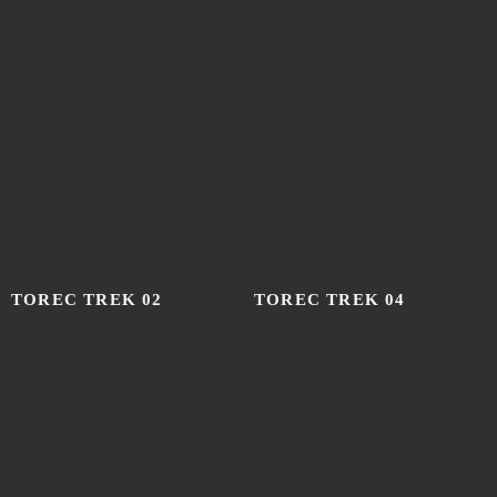
ГОТОВЫЕ УГЛЫ
TOREC TREK 02
TOREC TREK 04