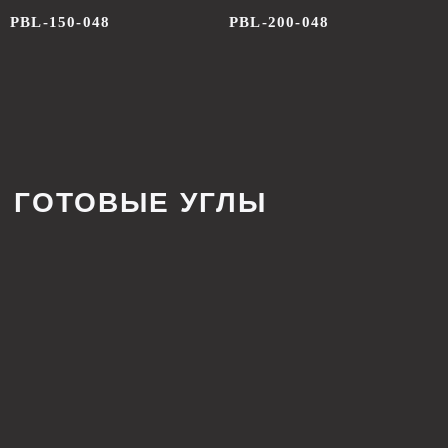
PBL-150-048
PBL-200-048
ИНДИВИДУАЛЬНЫЙ
РАСЧЕТ СТОИМОСТИ
ПОД ВАШ ПРОЕКТ
Каждый проект уникален, поэтому мы предлагаем
гибкий подход к расчёту стоимости. Оставьте
заявку, и наши специалисты подготовят
предложение, учитывающее все особенности
вашего проекта.
+7
Я соглашаюсь с
политикой конфиденциальности
ОСТАВИТЬ ЗАЯВКУ
Cвяжитесь с нами напрямую
в Телеграм (прямая линия):