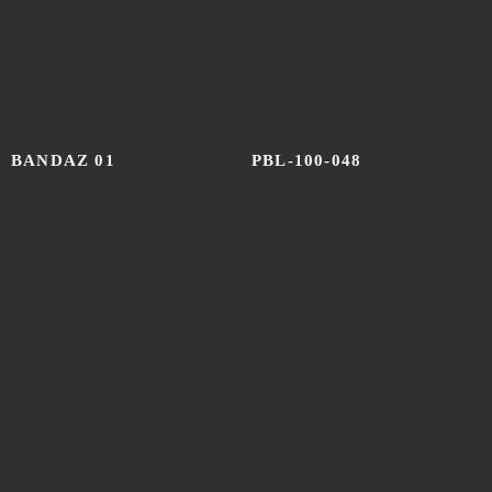
МЫ АКТИВНО
ВЕДЕМ СОЦСЕТИ
BANDAZ 01
PBL-100-048
принадлежит компании Meta,
которая признана
экстремистской
и запрещена в России