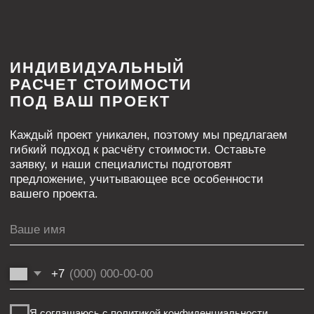
Бесщелевые
Теневые
Классические
Световые
Контурные
Карнизные
Многоуровневые
Трековые
Нишевые
Закладные
Парящие
Другие
Решения для гипсокартона
Теневые
Световые
Плинтусы
Контурные
Парящие
Система IZI
Магнитно-трековое освещение
BORZZ SERIES
Вентиляционные решения
Декоративные перегородки
Люки
Комплектующие