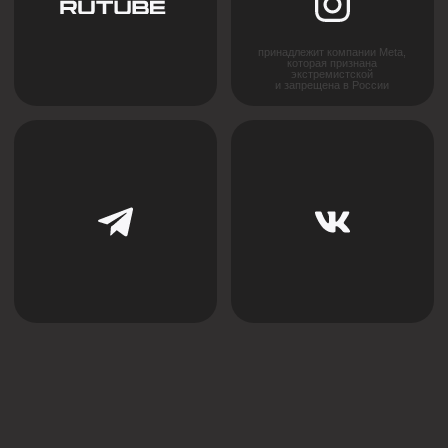
вашего проекта.
+7
Я соглашаюсь с
политикой конфиденциальности
ОСТАВИТЬ ЗАЯВКУ
Cвяжитесь с нами напрямую
в Телеграм (прямая линия):
Написать в Телеграм
Главная
Партнерство
О нас
Дизайнерам
Новости
Дилерам
Где купить
Монтажным организациям
Контакты
Рекламация
Решения для натяжных потолков