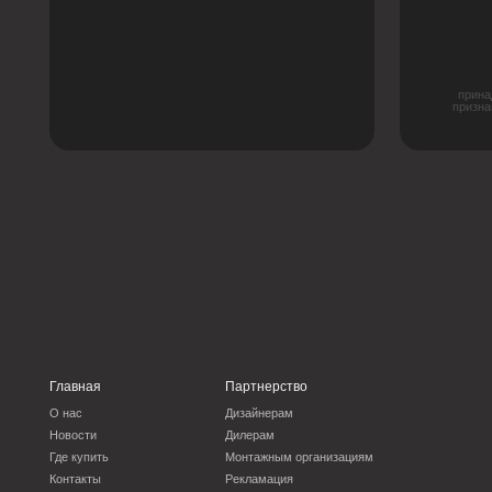
Главная
Партнерство
О нас
Дизайнерам
Новости
Дилерам
Где купить
Монтажным организациям
Контакты
Рекламация
Решения для натяжных потолков
Решения для гипсокарт
Бесщелевые
Теневые
Теневые
Классические
Световые
Световые
Контурные
Карнизные
Плинтусы
Многоуровневые
Трековые
Контурные
Нишевые
Закладные
Парящие
Парящие
Другие
Система IZI
Декоративные перегор
Магнитно-трековое освещение
Люки