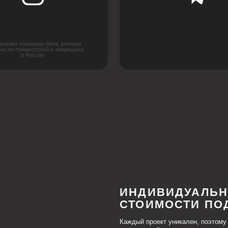
ИНДИВИДУАЛЬНЫЙ РАС
СТОИМОСТИ ПОД ВАШ П
Каждый проект уникален, поэтому мы предлагаем г
стоимости. Оставьте заявку, и наши специалисты п
учитывающее все особенности вашего проекта.
она
+7
Я соглашаюсь с
политикой конфиденциальност
одки
ОСТАВИТЬ ЗАЯВКУ