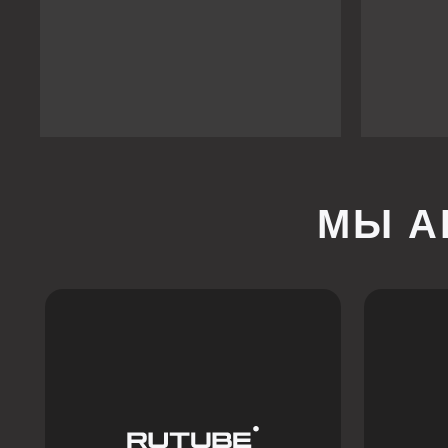
МЫ АКТ
принадлежит ком
признана экстре
в 