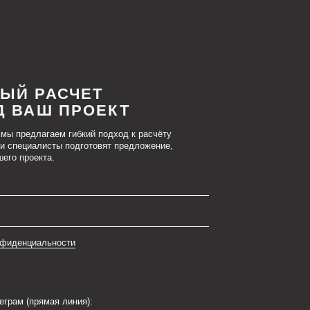
и
ия):