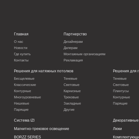
Решения для натяжных потолков
Решения для гипсокарт
Бесщелевые
Теневые
Теневые
Классические
Световые
Световые
Контурные
Карнизные
Плинтусы
Многоуровневые
Трековые
Контурные
Нишевые
Закладные
Парящие
Парящие
Другие
Система IZI
Декоративные перегор
Магнитно-трековое освещение
Люки
BORZZ SERIES
Комплектующие
Вентиляционные решения
INTRA SERIES
Мерч
Политика конфиденциальности
ООО