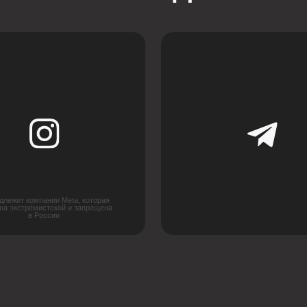
пании Meta, которая
мистской и запрещена
России
ИНДИВИДУАЛЬНЫЙ РАС
СТОИМОСТИ ПОД ВАШ П
Каждый проект уникален, поэтому мы предлагаем г
стоимости. Оставьте заявку, и наши специалисты п