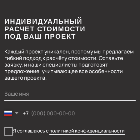
Классические
Световые
Контурные
Карнизные
Многоуровневые
Трековые
Нишевые
Закладные
Парящие
Другие
Решения для гипсокартона
Теневые
Световые
Плинтусы
Контурные
Парящие
Система IZI
Магнитно-трековое освещение
BORZZ SERIES
Вентиляционные решения
Декоративные перегородки
Люки
Комплектующие
INTRA SERIES