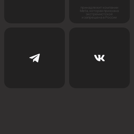
+7
Я соглашаюсь с
политикой конфиденциальности
ОСТАВИТЬ ЗАЯВКУ
Cвяжитесь с нами напрямую
в Телеграм (прямая линия):
Написать в Телеграм
Главная
Партнерство
О нас
Дизайнерам
Новости
Дилерам
Где купить
Монтажным организациям
Контакты
Рекламация
Решения для натяжных потолков
Бесщелевые
Теневые