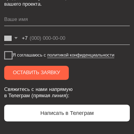
Плинтусы
Контурные
Парящие
Система IZI
Магнитно-трековое освещение
BORZZ SERIES
Вентиляционные решения
Декоративные перегородки
Люки
Комплектующие
INTRA SERIES
Мерч
ООО «ФЛЭКСИПРО»
ИНН 5003164736
Политика конфиденциальности