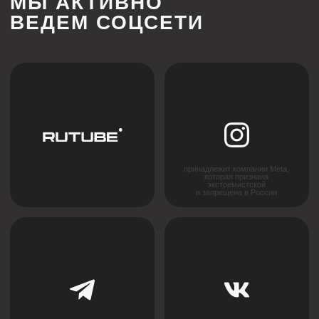
ИНДИВИДУАЛЬНЫЙ
РАСЧЕТ СТОИМОСТИ
ПОД ВАШ ПРОЕКТ
Каждый проект уникален, поэтому мы предлагаем
гибкий подход к расчёту стоимости. Оставьте
заявку, и наши специалисты подготовят
предложение, учитывающее все особенности
вашего проекта.
+7
Я соглашаюсь с
политикой конфиденциальности
ОСТАВИТЬ ЗАЯВКУ