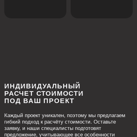
Cвяжитесь с нами напрямую
в Телеграм (прямая линия):
Написать в Телеграм
Главная
Партнерство
О нас
Дизайнерам
Новости
Дилерам
Где купить
Монтажным организациям
Контакты
Рекламация
Решения для натяжных потолков
Бесщелевые
Теневые
Классические
Световые
Контурные
Карнизные
Многоуровневые
Трековые
Нишевые
Закладные
Парящие
Другие
Решения для гипсокартона
Теневые
Световые