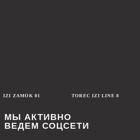
предложение, учитывающее все особенности
вашего проекта.
+7
Я соглашаюсь с
политикой конфиденциальности
ОСТАВИТЬ ЗАЯВКУ
Cвяжитесь с нами напрямую
в Телеграм (прямая линия):
Написать в Телеграм
IZI ZAMOK 01
TOREC IZI LINE 8
Главная
Партнерство
О нас
Дизайнерам
Новости
Дилерам
Где купить
Монтажным организациям
Контакты
Рекламация