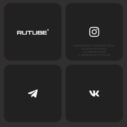
Решения для натяжных потолков
Бесщелевые
Теневые
Классические
Световые
Контурные
Карнизные
Многоуровневые
Трековые
Нишевые
Закладные
Парящие
Другие
Решения для гипсокартона
Теневые
Световые
Плинтусы
Контурные
Парящие
Система IZI
Магнитно-трековое освещение
BORZZ SERIES
Вентиляционные решения
Декоративные перегородки
Люки
Комплектующие