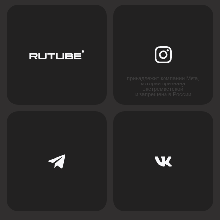
Каждый проект уникален, поэтому мы предлагаем
гибкий подход к расчёту стоимости. Оставьте
заявку, и наши специалисты подготовят
предложение, учитывающее все особенности
вашего проекта.
+7
Я соглашаюсь с
политикой конфиденциальности
ОСТАВИТЬ ЗАЯВКУ
Cвяжитесь с нами напрямую
в Телеграм (прямая линия):
Написать в Телеграм
Главная
Партнерство
О нас
Дизайнерам
Новости
Дилерам