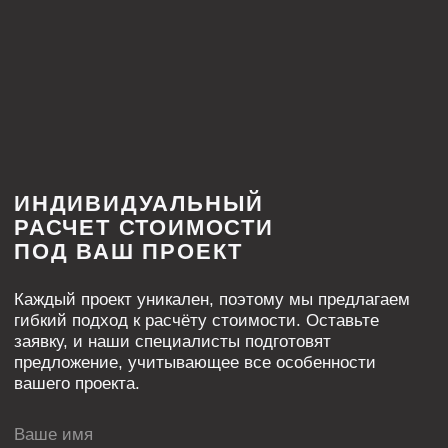
Где купить
Монтажным организациям
Контакты
Рекламация
Решения для натяжных потолков
Бесщелевые
Теневые
Классические
Световые
Контурные
Карнизные
Многоуровневые
Трековые
Нишевые
Закладные
Парящие
Другие
Решения для гипсокартона
Теневые
Световые
Плинтусы
Контурные
Парящие
Система IZI
Магнитно-трековое освещение
BORZZ SERIES
Вентиляционные решения
Декоративные перегородки